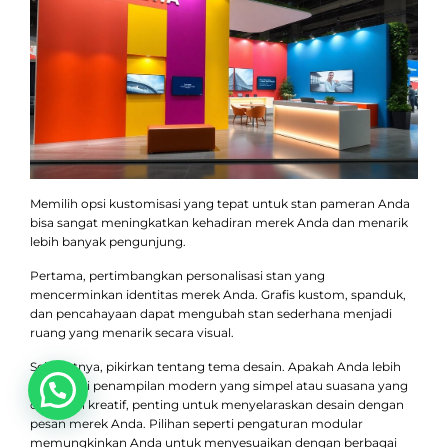
Memilih opsi kustomisasi yang tepat untuk stan pameran Anda
bisa sangat meningkatkan kehadiran merek Anda dan menarik
lebih banyak pengunjung.
Pertama, pertimbangkan personalisasi stan yang
mencerminkan identitas merek Anda. Grafis kustom, spanduk,
dan pencahayaan dapat mengubah stan sederhana menjadi
ruang yang menarik secara visual.
Selanjutnya, pikirkan tentang tema desain. Apakah Anda lebih
menyukai penampilan modern yang simpel atau suasana yang
ceria dan kreatif, penting untuk menyelaraskan desain dengan
pesan merek Anda. Pilihan seperti pengaturan modular
memungkinkan Anda untuk menyesuaikan dengan berbagai