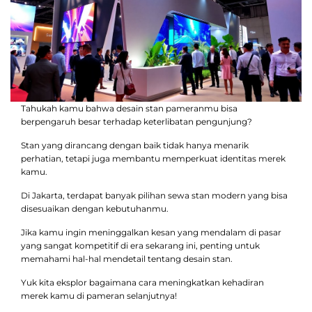
Tahukah kamu bahwa desain stan pameranmu bisa
berpengaruh besar terhadap keterlibatan pengunjung?
Stan yang dirancang dengan baik tidak hanya menarik
perhatian, tetapi juga membantu memperkuat identitas merek
kamu.
Di Jakarta, terdapat banyak pilihan sewa stan modern yang bisa
disesuaikan dengan kebutuhanmu.
Jika kamu ingin meninggalkan kesan yang mendalam di pasar
yang sangat kompetitif di era sekarang ini, penting untuk
memahami hal-hal mendetail tentang desain stan.
Yuk kita eksplor bagaimana cara meningkatkan kehadiran
merek kamu di pameran selanjutnya!