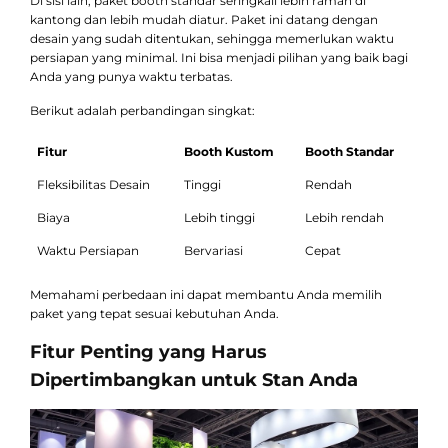
Di sisi lain, paket booth standar seringkali lebih ramah di
kantong dan lebih mudah diatur. Paket ini datang dengan
desain yang sudah ditentukan, sehingga memerlukan waktu
persiapan yang minimal. Ini bisa menjadi pilihan yang baik bagi
Anda yang punya waktu terbatas.
Berikut adalah perbandingan singkat:
Fitur
Booth Kustom
Booth Standar
Fleksibilitas Desain
Tinggi
Rendah
Biaya
Lebih tinggi
Lebih rendah
Waktu Persiapan
Bervariasi
Cepat
Memahami perbedaan ini dapat membantu Anda memilih
paket yang tepat sesuai kebutuhan Anda.
Fitur Penting yang Harus
Dipertimbangkan untuk Stan Anda