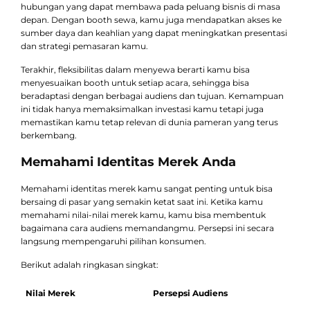
hubungan yang dapat membawa pada peluang bisnis di masa
depan. Dengan booth sewa, kamu juga mendapatkan akses ke
sumber daya dan keahlian yang dapat meningkatkan presentasi
dan strategi pemasaran kamu.
Terakhir, fleksibilitas dalam menyewa berarti kamu bisa
menyesuaikan booth untuk setiap acara, sehingga bisa
beradaptasi dengan berbagai audiens dan tujuan. Kemampuan
ini tidak hanya memaksimalkan investasi kamu tetapi juga
memastikan kamu tetap relevan di dunia pameran yang terus
berkembang.
Memahami Identitas Merek Anda
Memahami identitas merek kamu sangat penting untuk bisa
bersaing di pasar yang semakin ketat saat ini. Ketika kamu
memahami nilai-nilai merek kamu, kamu bisa membentuk
bagaimana cara audiens memandangmu. Persepsi ini secara
langsung mempengaruhi pilihan konsumen.
Berikut adalah ringkasan singkat:
Nilai Merek
Persepsi Audiens