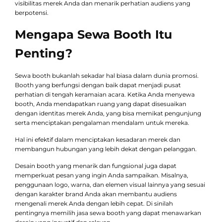
visibilitas merek Anda dan menarik perhatian audiens yang
berpotensi.
Mengapa Sewa Booth Itu
Penting?
Sewa booth bukanlah sekadar hal biasa dalam dunia promosi.
Booth yang berfungsi dengan baik dapat menjadi pusat
perhatian di tengah keramaian acara. Ketika Anda menyewa
booth, Anda mendapatkan ruang yang dapat disesuaikan
dengan identitas merek Anda, yang bisa memikat pengunjung
serta menciptakan pengalaman mendalam untuk mereka.
Hal ini efektif dalam menciptakan kesadaran merek dan
membangun hubungan yang lebih dekat dengan pelanggan.
Desain booth yang menarik dan fungsional juga dapat
memperkuat pesan yang ingin Anda sampaikan. Misalnya,
penggunaan logo, warna, dan elemen visual lainnya yang sesuai
dengan karakter brand Anda akan membantu audiens
mengenali merek Anda dengan lebih cepat. Di sinilah
pentingnya memilih jasa sewa booth yang dapat menawarkan