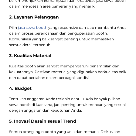
baik menunjukkan kemampuan dan kreativitas jasa sewa booth
dalam mendesain area pameran yang menarik.
2. Layanan Pelanggan
Pilih
jasa sewa booth
yang responsive dan siap membantu Anda
dalam proses perencanaan dan pengoperasian booth.
Komunikasi yang baik sangat penting untuk memastikan
semua detail terpenuhi.
3. Kualitas Material
Kualitas booth akan sangat mempengaruhi penampilan dan
kekuatannya. Pastikan material yang digunakan berkualitas baik
dan dapat bertahan dalam berbagai kondisi.
4. Budget
Tentukan anggaran Anda terlebih dahulu. Ada banyak pilihan
sewa booth di luar sana, jadi penting untuk mencari yang sesuai
dengan anggaran dan kebutuhan Anda.
5. Inovasi Desain sesuai Trend
Semua orang ingin booth yang unik dan menarik. Diskusikan