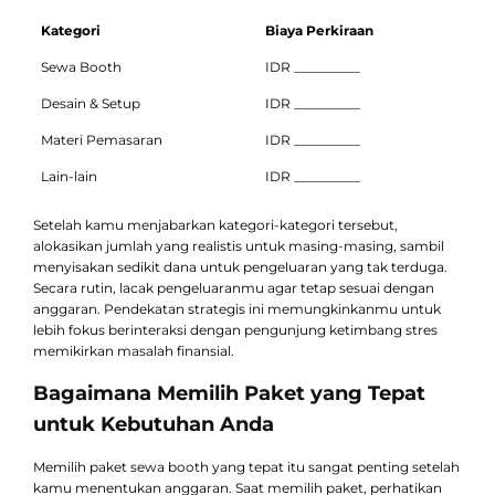
Kategori
Biaya Perkiraan
Sewa Booth
IDR __________
Desain & Setup
IDR __________
Materi Pemasaran
IDR __________
Lain-lain
IDR __________
Setelah kamu menjabarkan kategori-kategori tersebut,
alokasikan jumlah yang realistis untuk masing-masing, sambil
menyisakan sedikit dana untuk pengeluaran yang tak terduga.
Secara rutin, lacak pengeluaranmu agar tetap sesuai dengan
anggaran. Pendekatan strategis ini memungkinkanmu untuk
lebih fokus berinteraksi dengan pengunjung ketimbang stres
memikirkan masalah finansial.
Bagaimana Memilih Paket yang Tepat
untuk Kebutuhan Anda
Memilih
paket sewa booth
yang tepat itu sangat penting setelah
kamu menentukan anggaran. Saat memilih paket, perhatikan