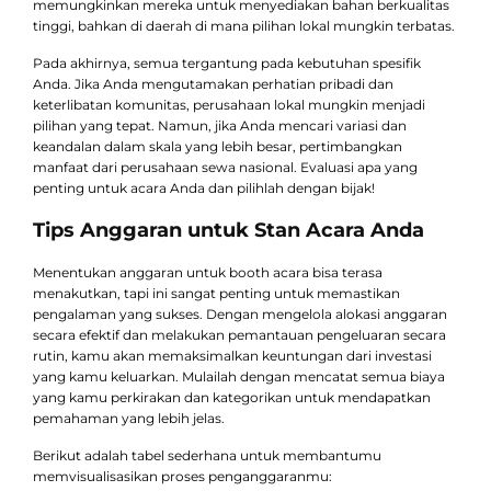
memungkinkan mereka untuk menyediakan bahan berkualitas
tinggi, bahkan di daerah di mana pilihan lokal mungkin terbatas.
Pada akhirnya, semua tergantung pada kebutuhan spesifik
Anda. Jika Anda mengutamakan perhatian pribadi dan
keterlibatan komunitas, perusahaan lokal mungkin menjadi
pilihan yang tepat. Namun, jika Anda mencari variasi dan
keandalan dalam skala yang lebih besar, pertimbangkan
manfaat dari perusahaan sewa nasional. Evaluasi apa yang
penting untuk acara Anda dan pilihlah dengan bijak!
Tips Anggaran untuk Stan Acara Anda
Menentukan anggaran untuk booth acara bisa terasa
menakutkan, tapi ini sangat penting untuk memastikan
pengalaman yang sukses. Dengan mengelola alokasi anggaran
secara efektif dan melakukan pemantauan pengeluaran secara
rutin, kamu akan memaksimalkan keuntungan dari investasi
yang kamu keluarkan. Mulailah dengan mencatat semua biaya
yang kamu perkirakan dan kategorikan untuk mendapatkan
pemahaman yang lebih jelas.
Berikut adalah tabel sederhana untuk membantumu
memvisualisasikan proses penganggaranmu: