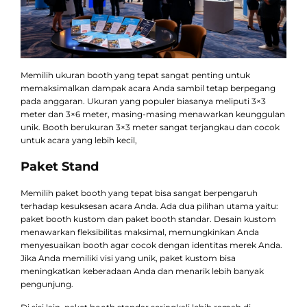
Memilih ukuran booth yang tepat sangat penting untuk
memaksimalkan dampak acara Anda sambil tetap berpegang
pada anggaran. Ukuran yang populer biasanya meliputi 3×3
meter dan 3×6 meter, masing-masing menawarkan keunggulan
unik. Booth berukuran 3×3 meter sangat terjangkau dan cocok
untuk acara yang lebih kecil,
Paket Stand
Memilih paket booth yang tepat bisa sangat berpengaruh
terhadap kesuksesan acara Anda. Ada dua pilihan utama yaitu:
paket booth kustom dan paket booth standar. Desain kustom
menawarkan fleksibilitas maksimal, memungkinkan Anda
menyesuaikan booth agar cocok dengan identitas merek Anda.
Jika Anda memiliki visi yang unik, paket kustom bisa
meningkatkan keberadaan Anda dan menarik lebih banyak
pengunjung.