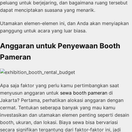
peluang untuk berjejaring, dan bagaimana ruang tersebut
dapat menciptakan suasana yang menarik.
Utamakan elemen-elemen ini, dan Anda akan menyiapkan
panggung untuk acara yang luar biasa.
Anggaran untuk Penyewaan Booth
Pameran
Apa saja faktor yang perlu kamu pertimbangkan saat
menyusun anggaran untuk
sewa booth pameran
di
Jakarta? Pertama, perhatikan alokasi anggaran dengan
cermat. Tentukan seberapa banyak yang mau kamu
investasikan dan utamakan elemen penting seperti desain
booth, ukuran, dan lokasi. Biaya sewa bisa bervariasi
secara signifikan tergantung dari faktor-faktor ini, jadi