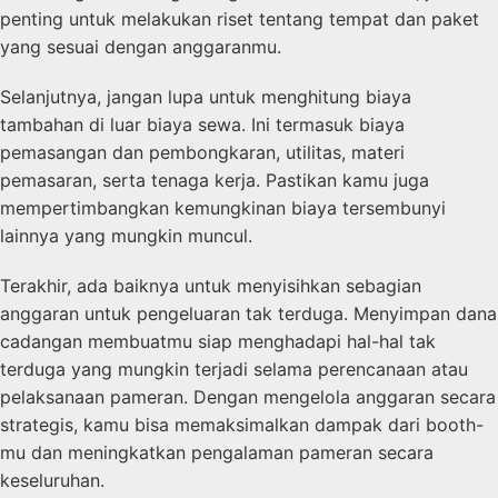
penting untuk melakukan riset tentang tempat dan paket
yang sesuai dengan anggaranmu.
Selanjutnya, jangan lupa untuk menghitung biaya
tambahan di luar biaya sewa. Ini termasuk biaya
pemasangan dan pembongkaran, utilitas, materi
pemasaran, serta tenaga kerja. Pastikan kamu juga
mempertimbangkan kemungkinan biaya tersembunyi
lainnya yang mungkin muncul.
Terakhir, ada baiknya untuk menyisihkan sebagian
anggaran untuk pengeluaran tak terduga. Menyimpan dana
cadangan membuatmu siap menghadapi hal-hal tak
terduga yang mungkin terjadi selama perencanaan atau
pelaksanaan pameran. Dengan mengelola anggaran secara
strategis, kamu bisa memaksimalkan dampak dari booth-
mu dan meningkatkan pengalaman pameran secara
keseluruhan.