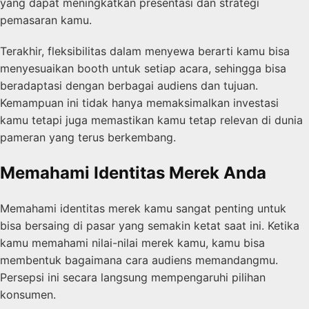
yang dapat meningkatkan presentasi dan strategi
pemasaran kamu.
Terakhir, fleksibilitas dalam menyewa berarti kamu bisa
menyesuaikan booth untuk setiap acara, sehingga bisa
beradaptasi dengan berbagai audiens dan tujuan.
Kemampuan ini tidak hanya memaksimalkan investasi
kamu tetapi juga memastikan kamu tetap relevan di dunia
pameran yang terus berkembang.
Memahami Identitas Merek Anda
Memahami identitas merek kamu sangat penting untuk
bisa bersaing di pasar yang semakin ketat saat ini. Ketika
kamu memahami nilai-nilai merek kamu, kamu bisa
membentuk bagaimana cara audiens memandangmu.
Persepsi ini secara langsung mempengaruhi pilihan
konsumen.