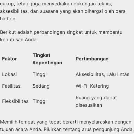
cukup, tetapi juga menyediakan dukungan teknis,
aksesibilitas, dan suasana yang akan dihargai oleh para
hadirin.
Berikut adalah perbandingan singkat untuk membantu
keputusan Anda:
Tingkat
Faktor
Pertimbangan
Kepentingan
Lokasi
Tinggi
Aksesibilitas, Lalu lintas
Fasilitas
Sedang
Wi-Fi, Katering
Ruang yang dapat
Fleksibilitas
Tinggi
disesuaikan
Memilih tempat yang tepat berarti menyelaraskan dengan
tujuan acara Anda. Pikirkan tentang arus pengunjung Anda,