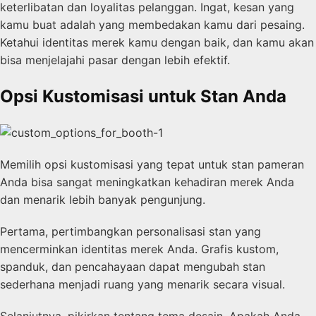
keterlibatan dan loyalitas pelanggan. Ingat, kesan yang
kamu buat adalah yang membedakan kamu dari pesaing.
Ketahui identitas merek kamu dengan baik, dan kamu akan
bisa menjelajahi pasar dengan lebih efektif.
Opsi Kustomisasi untuk Stan Anda
Memilih opsi kustomisasi yang tepat untuk stan pameran
Anda bisa sangat meningkatkan kehadiran merek Anda
dan menarik lebih banyak pengunjung.
Pertama, pertimbangkan personalisasi stan yang
mencerminkan identitas merek Anda. Grafis kustom,
spanduk, dan pencahayaan dapat mengubah stan
sederhana menjadi ruang yang menarik secara visual.
Selanjutnya, pikirkan tentang tema desain. Apakah Anda