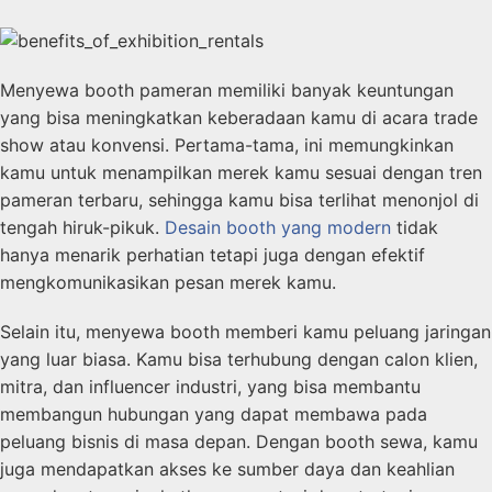
Menyewa booth pameran memiliki banyak keuntungan
yang bisa meningkatkan keberadaan kamu di acara trade
show atau konvensi. Pertama-tama, ini memungkinkan
kamu untuk menampilkan merek kamu sesuai dengan tren
pameran terbaru, sehingga kamu bisa terlihat menonjol di
tengah hiruk-pikuk.
Desain booth yang modern
tidak
hanya menarik perhatian tetapi juga dengan efektif
mengkomunikasikan pesan merek kamu.
Selain itu, menyewa booth memberi kamu peluang jaringan
yang luar biasa. Kamu bisa terhubung dengan calon klien,
mitra, dan influencer industri, yang bisa membantu
membangun hubungan yang dapat membawa pada
peluang bisnis di masa depan. Dengan booth sewa, kamu
juga mendapatkan akses ke sumber daya dan keahlian