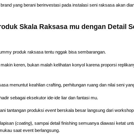
brand yang berani berinvestasi pada instalasi seni raksasa akan di
oduk Skala Raksasa mu dengan Detail 
dummy produk raksasa tentu nggak bisa sembarangan.
h makin keren, bukan malah kelihatan konyol karena proporsi replikany
sa menuntut keahlian crafting, perhitungan ruang dan nilai seni yang
hadir sebagai eksekutor ide-ide liar dan fantasi mu.
ani tantangan produksi
event
berskala besar langsung dari workshop
elapisan (
coating
), sampai detail finishing semuanya diawasi ketat
emukau saat event berlangsung.