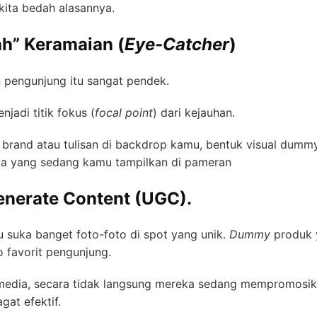
kita bedah alasannya.
h” Keramaian (
Eye-Catcher
)
n pengunjung itu sangat pendek.
jadi titik fokus (
focal point
) dari kejauhan.
nd atau tulisan di backdrop kamu, bentuk visual dummy 
pa yang sedang kamu tampilkan di pameran
enerate Content (UGC).
tu suka banget foto-foto di spot yang unik.
Dummy
produk y
o favorit pengunjung.
l media, secara tidak langsung mereka sedang mempromosi
gat efektif.