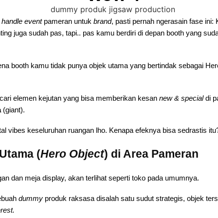
i
handle event
pameran untuk
brand
, pasti pernah ngerasain fase in
hting juga sudah pas, tapi.. pas kamu berdiri di depan booth yang sud
ena booth kamu tidak punya objek utama yang bertindak sebagai Her
cari elemen kejutan yang bisa memberikan kesan
new & special
di 
a
(giant).
al vibes keseluruhan ruangan lho. Kenapa efeknya bisa sedrastis itu
Utama (
Hero Object
) di Area Pameran
an dan meja display, akan terlihat seperti toko pada umumnya.
sebuah
dummy
produk raksasa disalah satu sudut strategis, objek te
erest.