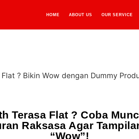
HOME
ABOUT US
OUR SERVICE
 Flat ? Bikin Wow dengan Dummy Produ
th Terasa Flat ? Coba Mun
ran Raksasa Agar Tampila
“Wow”!