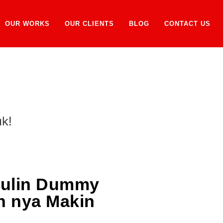
OUR WORKS
OUR CLIENTS
BLOG
CONTACT US
k!
culin Dummy
n nya Makin