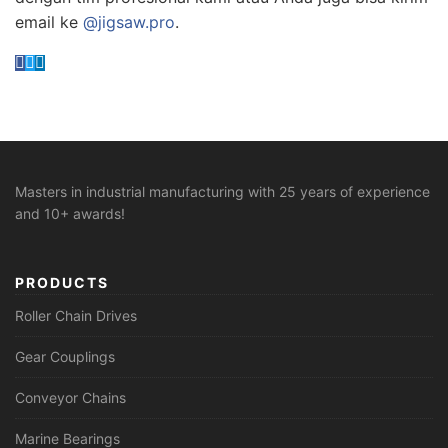
email ke
@jigsaw.pro
.
Masters in industrial manufacturing with 25 years of experience
and 10+ awards!
PRODUCTS
Roller Chain Drives
Gear Couplings
Conveyor Chains
Marine Bearings