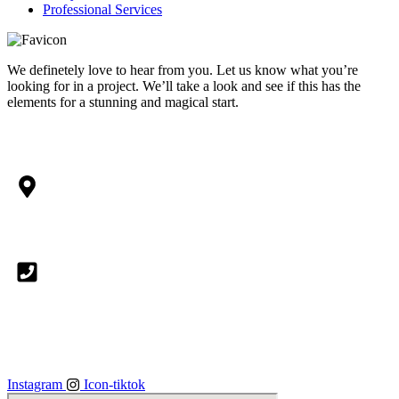
Professional Services
We definetely love to hear from you. Let us know what you’re
looking for in a project. We’ll take a look and see if this has the
elements for a stunning and magical start.
OFFICE & WORKSHOP
JL. Kavling DPA No. 100, RT 001/ RW 012, Jatimekar, Kec.
Jatiasih, Kota Bekasi, Jawa Barat, 17422
(021) 8521 0811
SOCIAL MEDIA
Instagram
Icon-tiktok