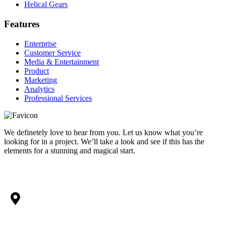
Helical Gears
Features
Enterprise
Customer Service
Media & Entertainment
Product
Marketing
Analytics
Professional Services
We definetely love to hear from you. Let us know what you’re
looking for in a project. We’ll take a look and see if this has the
elements for a stunning and magical start.
OFFICE & WORKSHOP
JL. Kavling DPA No. 100, RT 001/ RW 012, Jatimekar, Kec.