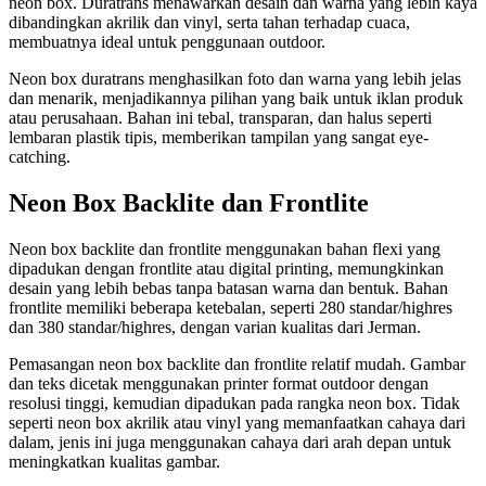
neon box. Duratrans menawarkan desain dan warna yang lebih kaya
dibandingkan akrilik dan vinyl, serta tahan terhadap cuaca,
membuatnya ideal untuk penggunaan outdoor.
Neon box duratrans menghasilkan foto dan warna yang lebih jelas
dan menarik, menjadikannya pilihan yang baik untuk iklan produk
atau perusahaan. Bahan ini tebal, transparan, dan halus seperti
lembaran plastik tipis, memberikan tampilan yang sangat eye-
catching.
Neon Box Backlite dan Frontlite
Neon box backlite dan frontlite menggunakan bahan flexi yang
dipadukan dengan frontlite atau digital printing, memungkinkan
desain yang lebih bebas tanpa batasan warna dan bentuk. Bahan
frontlite memiliki beberapa ketebalan, seperti 280 standar/highres
dan 380 standar/highres, dengan varian kualitas dari Jerman.
Pemasangan neon box backlite dan frontlite relatif mudah. Gambar
dan teks dicetak menggunakan printer format outdoor dengan
resolusi tinggi, kemudian dipadukan pada rangka neon box. Tidak
seperti neon box akrilik atau vinyl yang memanfaatkan cahaya dari
dalam, jenis ini juga menggunakan cahaya dari arah depan untuk
meningkatkan kualitas gambar.