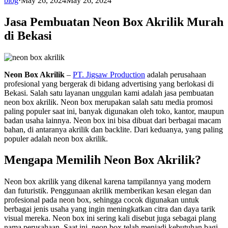
blog
·
May 26, 2024
May 26, 2024
Jasa Pembuatan Neon Box Akrilik Murah
di Bekasi
Neon Box Akrilik
–
PT. Jigsaw Production
adalah perusahaan
profesional yang bergerak di bidang advertising yang berlokasi di
Bekasi. Salah satu layanan unggulan kami adalah jasa pembuatan
neon box akrilik. Neon box merupakan salah satu media promosi
paling populer saat ini, banyak digunakan oleh toko, kantor, maupun
badan usaha lainnya. Neon box ini bisa dibuat dari berbagai macam
bahan, di antaranya akrilik dan backlite. Dari keduanya, yang paling
populer adalah neon box akrilik.
Mengapa Memilih Neon Box Akrilik?
Neon box akrilik yang dikenal karena tampilannya yang modern
dan futuristik. Penggunaan akrilik memberikan kesan elegan dan
profesional pada neon box, sehingga cocok digunakan untuk
berbagai jenis usaha yang ingin meningkatkan citra dan daya tarik
visual mereka. Neon box ini sering kali disebut juga sebagai plang
nama perusahaan. Saat ini, neon box telah menjadi kebutuhan bagi