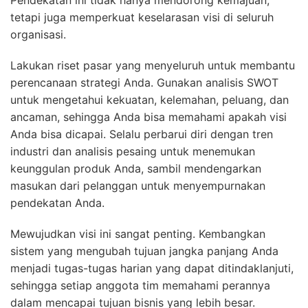
Pendekatan ini tidak hanya mendorong kemajuan,
tetapi juga memperkuat keselarasan visi di seluruh
organisasi.
Lakukan riset pasar yang menyeluruh untuk membantu
perencanaan strategi Anda. Gunakan analisis SWOT
untuk mengetahui kekuatan, kelemahan, peluang, dan
ancaman, sehingga Anda bisa memahami apakah visi
Anda bisa dicapai. Selalu perbarui diri dengan tren
industri dan analisis pesaing untuk menemukan
keunggulan produk Anda, sambil mendengarkan
masukan dari pelanggan untuk menyempurnakan
pendekatan Anda.
Mewujudkan visi ini sangat penting. Kembangkan
sistem yang mengubah tujuan jangka panjang Anda
menjadi tugas-tugas harian yang dapat ditindaklanjuti,
sehingga setiap anggota tim memahami perannya
dalam mencapai tujuan bisnis yang lebih besar.