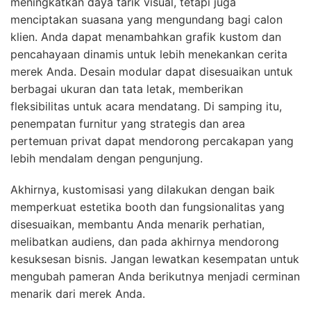
meningkatkan daya tarik visual, tetapi juga
menciptakan suasana yang mengundang bagi calon
klien. Anda dapat menambahkan grafik kustom dan
pencahayaan dinamis untuk lebih menekankan cerita
merek Anda. Desain modular dapat disesuaikan untuk
berbagai ukuran dan tata letak, memberikan
fleksibilitas untuk acara mendatang. Di samping itu,
penempatan furnitur yang strategis dan area
pertemuan privat dapat mendorong percakapan yang
lebih mendalam dengan pengunjung.
Akhirnya, kustomisasi yang dilakukan dengan baik
memperkuat estetika booth dan fungsionalitas yang
disesuaikan, membantu Anda menarik perhatian,
melibatkan audiens, dan pada akhirnya mendorong
kesuksesan bisnis. Jangan lewatkan kesempatan untuk
mengubah pameran Anda berikutnya menjadi cerminan
menarik dari merek Anda.