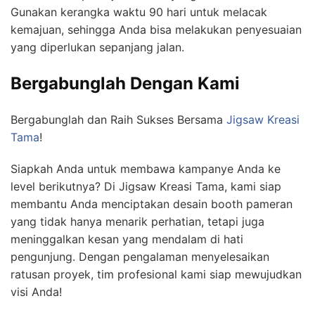
Gunakan kerangka waktu 90 hari untuk melacak
kemajuan, sehingga Anda bisa melakukan penyesuaian
yang diperlukan sepanjang jalan.
Bergabunglah Dengan Kami
Bergabunglah dan Raih Sukses Bersama
Jigsaw Kreasi
Tama
!
Siapkah Anda untuk membawa kampanye Anda ke
level berikutnya? Di Jigsaw Kreasi Tama, kami siap
membantu Anda menciptakan desain booth pameran
yang tidak hanya menarik perhatian, tetapi juga
meninggalkan kesan yang mendalam di hati
pengunjung. Dengan pengalaman menyelesaikan
ratusan proyek, tim profesional kami siap mewujudkan
visi Anda!