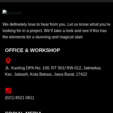
We definetely love to hear from you. Let us know what you’re
looking for in a project. We’ll take a look and see if this has
the elements for a stunning and magical start.
OFFICE & WORKSHOP
JL. Kavling DPA No. 100, RT 001/ RW 012, Jatimekar,
Kec. Jatiasih, Kota Bekasi, Jawa Barat, 17422
(021) 8521 0811