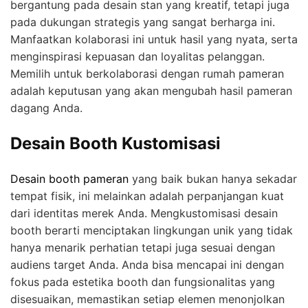
bergantung pada desain stan yang kreatif, tetapi juga
pada dukungan strategis yang sangat berharga ini.
Manfaatkan kolaborasi ini untuk hasil yang nyata, serta
menginspirasi kepuasan dan loyalitas pelanggan.
Memilih untuk berkolaborasi dengan rumah pameran
adalah keputusan yang akan mengubah hasil pameran
dagang Anda.
Desain Booth Kustomisasi
Desain booth pameran
yang baik bukan hanya sekadar
tempat fisik, ini melainkan adalah perpanjangan kuat
dari identitas merek Anda. Mengkustomisasi desain
booth berarti menciptakan lingkungan unik yang tidak
hanya menarik perhatian tetapi juga sesuai dengan
audiens target Anda. Anda bisa mencapai ini dengan
fokus pada estetika booth dan fungsionalitas yang
disesuaikan, memastikan setiap elemen menonjolkan