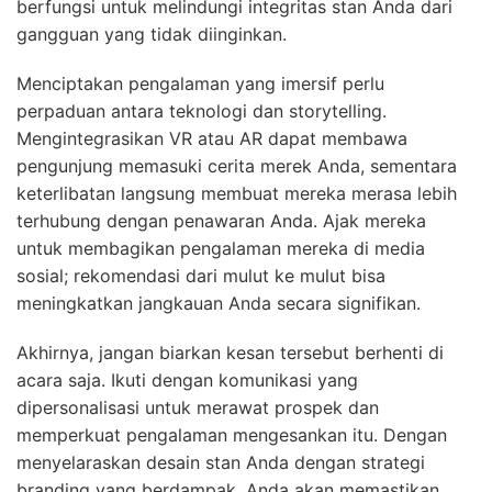
berfungsi untuk melindungi integritas stan Anda dari
gangguan yang tidak diinginkan.
Menciptakan pengalaman yang imersif perlu
perpaduan antara teknologi dan storytelling.
Mengintegrasikan VR atau AR dapat membawa
pengunjung memasuki cerita merek Anda, sementara
keterlibatan langsung membuat mereka merasa lebih
terhubung dengan penawaran Anda. Ajak mereka
untuk membagikan pengalaman mereka di media
sosial; rekomendasi dari mulut ke mulut bisa
meningkatkan jangkauan Anda secara signifikan.
Akhirnya, jangan biarkan kesan tersebut berhenti di
acara saja. Ikuti dengan komunikasi yang
dipersonalisasi untuk merawat prospek dan
memperkuat pengalaman mengesankan itu. Dengan
menyelaraskan desain stan Anda dengan strategi
branding yang berdampak, Anda akan memastikan