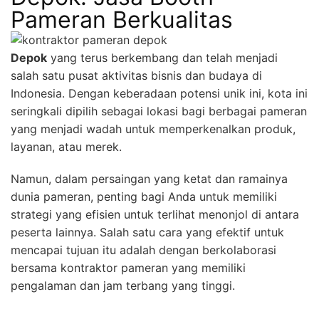
Pameran Berkualitas
Depok
yang terus berkembang dan telah menjadi
salah satu pusat aktivitas bisnis dan budaya di
Indonesia. Dengan keberadaan potensi unik ini, kota ini
seringkali dipilih sebagai lokasi bagi berbagai pameran
yang menjadi wadah untuk memperkenalkan produk,
layanan, atau merek.
Namun, dalam persaingan yang ketat dan ramainya
dunia pameran, penting bagi Anda untuk memiliki
strategi yang efisien untuk terlihat menonjol di antara
peserta lainnya. Salah satu cara yang efektif untuk
mencapai tujuan itu adalah dengan berkolaborasi
bersama kontraktor pameran yang memiliki
pengalaman dan jam terbang yang tinggi.