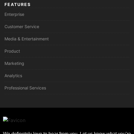
FEATURES
Enterprise
Customer Service
Media & Entertainment
Product
Marketing
Analytics
Professional Services
We definetely love to hear from you. Let us know what you’re