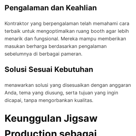
Pengalaman dan Keahlian
Kontraktor yang berpengalaman telah memahami cara
terbaik untuk mengoptimalkan ruang booth agar lebih
menarik dan fungsional. Mereka mampu memberikan
masukan berharga berdasarkan pengalaman
sebelumnya di berbagai pameran.
Solusi Sesuai Kebutuhan
menawarkan solusi yang disesuaikan dengan anggaran
Anda, tema yang diusung, serta tujuan yang ingin
dicapai, tanpa mengorbankan kualitas.
Keunggulan Jigsaw
Production sebagai