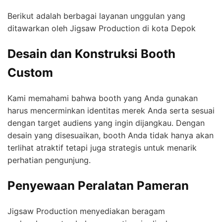
Berikut adalah berbagai layanan unggulan yang
ditawarkan oleh Jigsaw Production di kota Depok
Desain dan Konstruksi Booth
Custom
Kami memahami bahwa booth yang Anda gunakan
harus mencerminkan identitas merek Anda serta sesuai
dengan target audiens yang ingin dijangkau. Dengan
desain yang disesuaikan, booth Anda tidak hanya akan
terlihat atraktif tetapi juga strategis untuk menarik
perhatian pengunjung.
Penyewaan Peralatan Pameran
Jigsaw Production menyediakan beragam