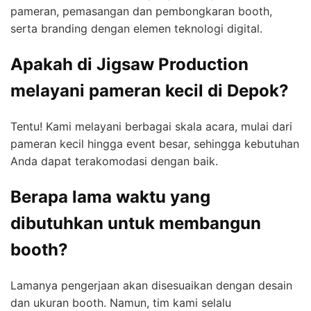
pameran, pemasangan dan pembongkaran booth,
serta branding dengan elemen teknologi digital.
Apakah di Jigsaw Production
melayani pameran kecil di Depok?
Tentu! Kami melayani berbagai skala acara, mulai dari
pameran kecil hingga event besar, sehingga kebutuhan
Anda dapat terakomodasi dengan baik.
Berapa lama waktu yang
dibutuhkan untuk membangun
booth?
Lamanya pengerjaan akan disesuaikan dengan desain
dan ukuran booth. Namun, tim kami selalu