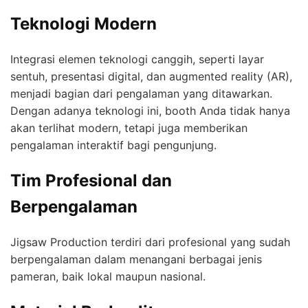
Teknologi Modern
Integrasi elemen teknologi canggih, seperti layar
sentuh, presentasi digital, dan augmented reality (AR),
menjadi bagian dari pengalaman yang ditawarkan.
Dengan adanya teknologi ini, booth Anda tidak hanya
akan terlihat modern, tetapi juga memberikan
pengalaman interaktif bagi pengunjung.
Tim Profesional dan
Berpengalaman
Jigsaw Production terdiri dari profesional yang sudah
berpengalaman dalam menangani berbagai jenis
pameran, baik lokal maupun nasional.