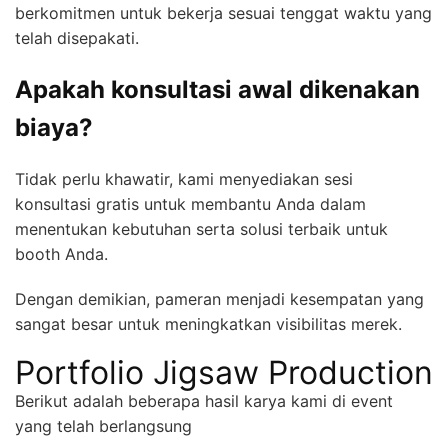
berkomitmen untuk bekerja sesuai tenggat waktu yang
telah disepakati.
Apakah konsultasi awal dikenakan
biaya?
Tidak perlu khawatir, kami menyediakan sesi
konsultasi gratis untuk membantu Anda dalam
menentukan kebutuhan serta solusi terbaik untuk
booth Anda.
Dengan demikian, pameran menjadi kesempatan yang
sangat besar untuk meningkatkan visibilitas merek.
Portfolio Jigsaw Production
Berikut adalah beberapa hasil karya kami di event
yang telah berlangsung