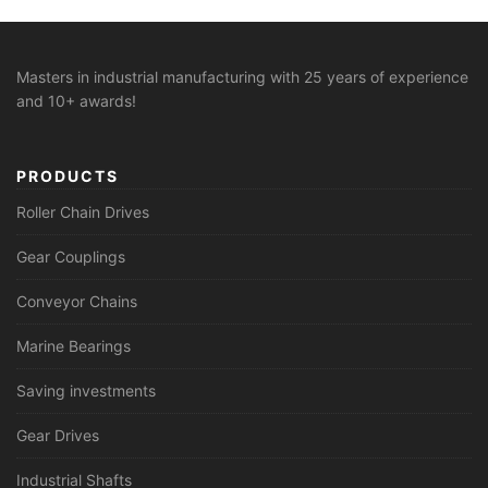
Masters in industrial manufacturing with 25 years of experience
and 10+ awards!
PRODUCTS
Roller Chain Drives
Gear Couplings
Conveyor Chains
Marine Bearings
Saving investments
Gear Drives
Industrial Shafts