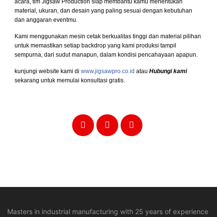
acara, tim Jigsaw Production siap membantu kamu menentukan
material, ukuran, dan desain yang paling sesuai dengan kebutuhan
dan anggaran eventmu.
Kami menggunakan mesin cetak berkualitas tinggi dan material pilihan
untuk memastikan setiap backdrop yang kami produksi tampil
sempurna, dari sudut manapun, dalam kondisi pencahayaan apapun.
kunjungi website kami di
www.jigsawpro.co.id
atau
Hubungi kami
sekarang untuk memulai konsultasi gratis.
Masters in industrial manufacturing with 25 years of experience