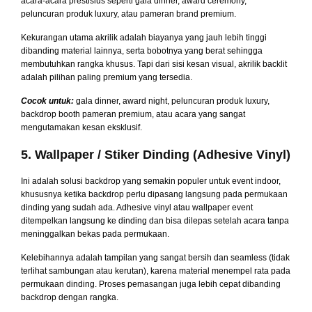
acara-acara prestisius seperti gala dinner, award ceremony,
peluncuran produk luxury, atau pameran brand premium.
Kekurangan utama akrilik adalah biayanya yang jauh lebih tinggi
dibanding material lainnya, serta bobotnya yang berat sehingga
membutuhkan rangka khusus. Tapi dari sisi kesan visual, akrilik backlit
adalah pilihan paling premium yang tersedia.
Cocok untuk:
gala dinner, award night, peluncuran produk luxury,
backdrop booth pameran premium, atau acara yang sangat
mengutamakan kesan eksklusif.
5. Wallpaper / Stiker Dinding (Adhesive Vinyl)
Ini adalah solusi backdrop yang semakin populer untuk event indoor,
khususnya ketika backdrop perlu dipasang langsung pada permukaan
dinding yang sudah ada. Adhesive vinyl atau wallpaper event
ditempelkan langsung ke dinding dan bisa dilepas setelah acara tanpa
meninggalkan bekas pada permukaan.
Kelebihannya adalah tampilan yang sangat bersih dan seamless (tidak
terlihat sambungan atau kerutan), karena material menempel rata pada
permukaan dinding. Proses pemasangan juga lebih cepat dibanding
backdrop dengan rangka.